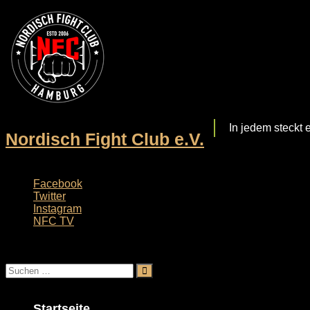
Zum
Inhalt
springen
In jedem steckt 
Nordisch Fight Club e.V.
Facebook
Twitter
Instagram
NFC TV
Menü
Startseite