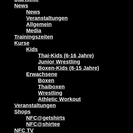
News
News
Veranstaltungen
Allgemein
Media
Trainingszeiten
Kurse
Kids
Thai-Kids (6-16 Jahre)
Junior Wrestling
Boxen-Kids (8-15 Jahre)
Erwachsene
Boxen
Thaiboxen
Wrestling
Athletic Workout
Veranstaltungen
Shops
NFC@getshirts
NFC@shirtee
NFC TV