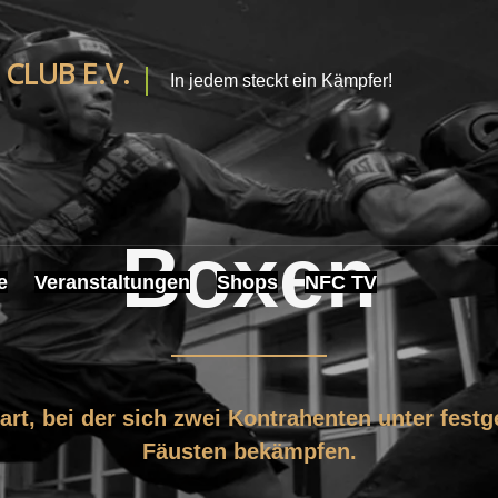
CLUB E.V.
In jedem steckt ein Kämpfer!
Boxen
e
Veranstaltungen
Shops
NFC TV
rt, bei der sich zwei Kontrahenten unter fest
Fäusten bekämpfen.