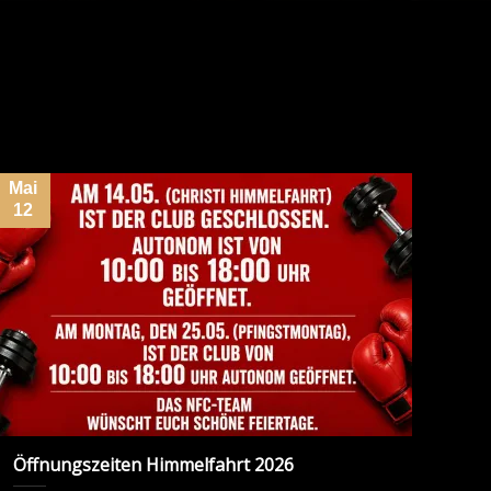
Mai
Aug
12
2
Öffnungszeiten Himmelfahrt 2026
Bet