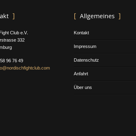
akt
Allgemeines
ight Club e.V.
Kontakt
rstrasse 332
Impressum
mburg
Datenschutz
 58 96 76 49
fo@nordischfightclub.com
Anfahrt
Über uns