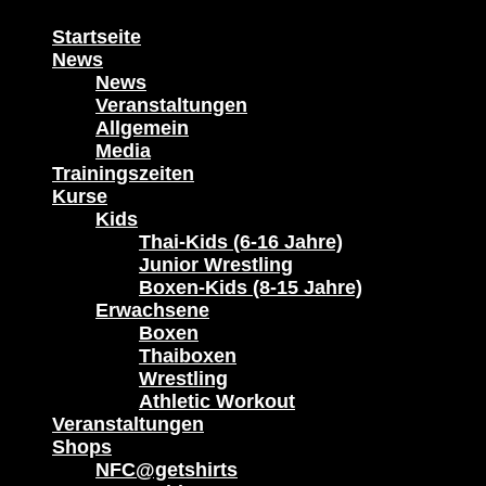
Startseite
News
News
Veranstaltungen
Allgemein
Media
Trainingszeiten
Kurse
Kids
Thai-Kids (6-16 Jahre)
Junior Wrestling
Boxen-Kids (8-15 Jahre)
Erwachsene
Boxen
Thaiboxen
Wrestling
Athletic Workout
Veranstaltungen
Shops
NFC@getshirts