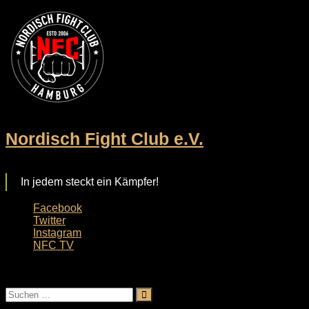
Zum
Inhalt
springen
Nordisch Fight Club e.V.
In jedem steckt ein Kämpfer!
Facebook
Twitter
Instagram
NFC TV
Menü