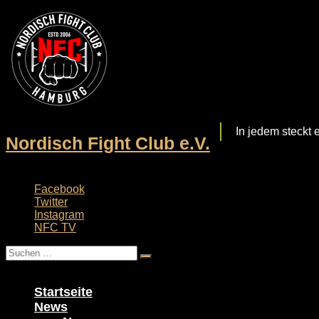
Zum
Inhalt
springen
In jedem steckt 
Nordisch Fight Club e.V.
Facebook
Twitter
Instagram
NFC TV
Menü
Startseite
News