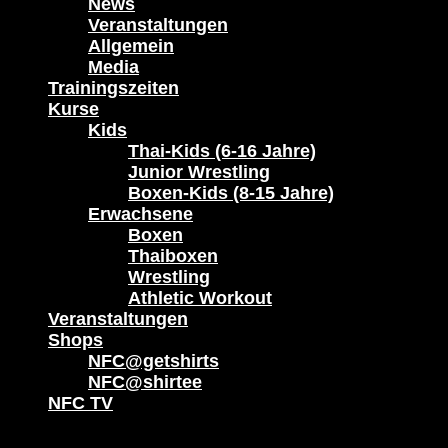
News
Veranstaltungen
Allgemein
Media
Trainingszeiten
Kurse
Kids
Thai-Kids (6-16 Jahre)
Junior Wrestling
Boxen-Kids (8-15 Jahre)
Erwachsene
Boxen
Thaiboxen
Wrestling
Athletic Workout
Veranstaltungen
Shops
NFC@getshirts
NFC@shirtee
NFC TV