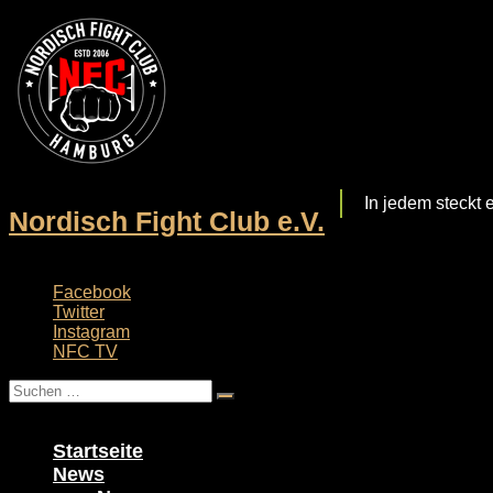
Zum
Inhalt
springen
In jedem steckt 
Nordisch Fight Club e.V.
Facebook
Twitter
Instagram
NFC TV
Menü
Startseite
News