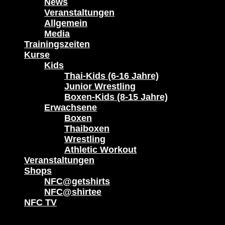
News
Veranstaltungen
Allgemein
Media
Trainingszeiten
Kurse
Kids
Thai-Kids (6-16 Jahre)
Junior Wrestling
Boxen-Kids (8-15 Jahre)
Erwachsene
Boxen
Thaiboxen
Wrestling
Athletic Workout
Veranstaltungen
Shops
NFC@getshirts
NFC@shirtee
NFC TV