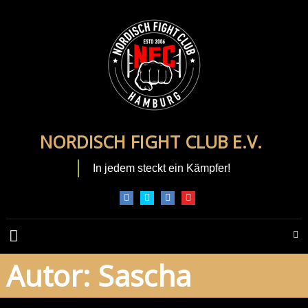
Zum
Inhalt
springen
NORDISCH FIGHT CLUB E.V.
In jedem steckt ein Kämpfer!
Autor:
Sascha